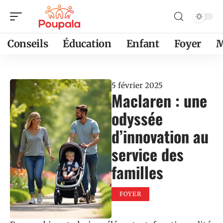
Conseils
Éducation
Enfant
Foyer
M
5 février 2025
Maclaren : une
odyssée
d’innovation au
service des
familles
FOYER