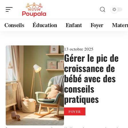
Conseils
Éducation
Enfant
Foyer
Mater
13 octobre 2025
Gérer le pic de
croissance de
bébé avec des
conseils
pratiques
FOYER