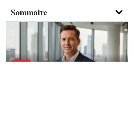
Sommaire
FOYER
Mari de Jenifer : que fait vraiment
Ambroise Fieschi dans la vie ?
5 août 2026
Contact
Mentions Légales
Sitemap