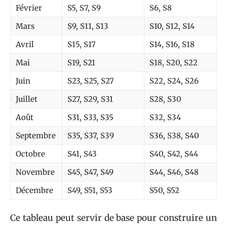
Février
S5, S7, S9
S6, S8
Mars
S9, S11, S13
S10, S12, S14
Avril
S15, S17
S14, S16, S18
Mai
S19, S21
S18, S20, S22
Juin
S23, S25, S27
S22, S24, S26
Juillet
S27, S29, S31
S28, S30
Août
S31, S33, S35
S32, S34
Septembre
S35, S37, S39
S36, S38, S40
Octobre
S41, S43
S40, S42, S44
Novembre
S45, S47, S49
S44, S46, S48
Décembre
S49, S51, S53
S50, S52
Ce tableau peut servir de base pour construire un