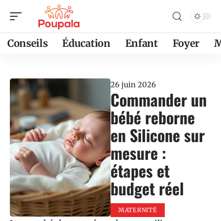
Conseils
Éducation
Enfant
Foyer
M
26 juin 2026
Commander un
bébé reborne
en Silicone sur
mesure :
étapes et
budget réel
MATERNITÉ