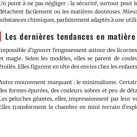
Un point à ne pas négliger : la sécurité, surtout pour l
détachent facilement ou les matières douteuses. Mieux
substances chimiques, parfaitement adaptés à une utili
Les dernières tendances en matière
Impossible d’ignorer l’engouement autour des licornes
et magie. Selon les modèles, elles se parent de coule
étoilés. Elles figurent en tête des envies chez les enfant
Autre mouvement marquant : le minimalisme. Certaines
des formes épurées, des couleurs sobres et peu de détail
Les peluches géantes, elles, impressionnent par leur v
Elles transforment la chambre en mini terrain d’expl
d’une collection.
Peut-on offrir ce genre de peluche 