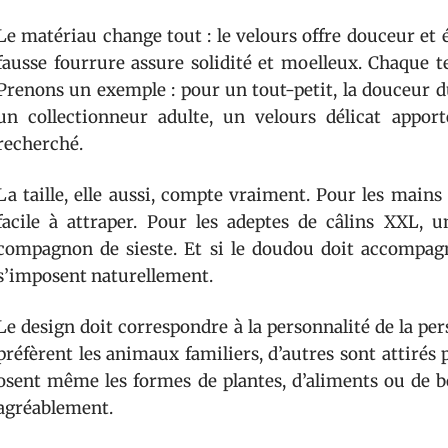
Le matériau change tout : le velours offre douceur et él
fausse fourrure assure solidité et moelleux. Chaque t
Prenons un exemple : pour un tout-petit, la douceur du
un collectionneur adulte, un velours délicat appor
recherché.
La taille, elle aussi, compte vraiment. Pour les main
facile à attraper. Pour les adeptes de câlins XXL,
compagnon de sieste. Et si le doudou doit accompag
s’imposent naturellement.
Le design doit correspondre à la personnalité de la pers
préfèrent les animaux familiers, d’autres sont attirés
osent même les formes de plantes, d’aliments ou de bo
agréablement.