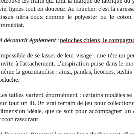
retrouve les traits qui font la marque de fabrique du
vie, lignes tout en douceur. Au toucher, c’est la caress
tissus ultra-doux comme le polyester ou le coton,
immédiat.
A découvrir également :
peluches chiens, le compagno
Impossible de se lasser de leur visage : une tête un pe
invite à l’attachement. L’inspiration puise dans le m
même la gourmandise : ainsi, pandas, licornes, sushis
peluche.
Les tailles varient énormément : certains modèles se 
sur tout un lit. Un vrai terrain de jeu pour collectionn
dimension idéale, que ce soit pour accompagner un
cocon rassurant.