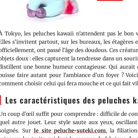
À Tokyo, les peluches kawaii n’attendent pas le bon 
Elles s’invitent partout, sur les bureaux, les étagères
officiellement, ont passé l’âge des doudous. Ces créat
objets doux : elles capturent la tendresse dans un souri
distillent une bonne humeur contagieuse. Qui aurait 
puisse faire autant pour l’ambiance d’un foyer ? Voi
comment choisir celui qui fera mouche et ce qui fait vi
Les caractéristiques des peluches k
Un coup d’œil suffit pour comprendre : difficile de co
quel autre jouet. Leur style saute aux yeux, oscillant
soignés. Sur
le site peluche-suteki.com
, la filiati