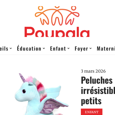
eils
Éducation
Enfant
Foyer
Matern
3 mars 2026
Peluches 
irrésistib
petits
ENFANT