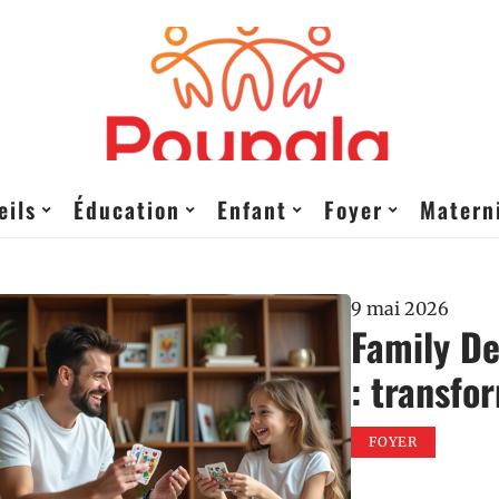
eils
Éducation
Enfant
Foyer
Matern
9 mai 2026
Family De
: transfo
FOYER