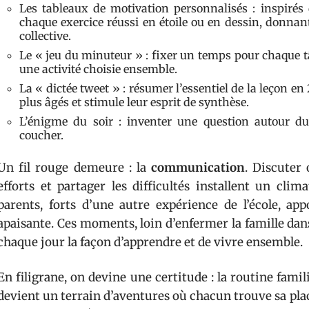
Les tableaux de motivation personnalisés : inspirés
chaque exercice réussi en étoile ou en dessin, donnant
collective.
Le « jeu du minuteur » : fixer un temps pour chaque tâc
une activité choisie ensemble.
La « dictée tweet » : résumer l’essentiel de la leçon e
plus âgés et stimule leur esprit de synthèse.
L’énigme du soir : inventer une question autour du
coucher.
Un fil rouge demeure : la
communication
. Discuter
efforts et partager les difficultés installent un cli
parents, forts d’une autre expérience de l’école, ap
apaisante. Ces moments, loin d’enfermer la famille dan
chaque jour la façon d’apprendre et de vivre ensemble.
En filigrane, on devine une certitude : la routine famili
devient un terrain d’aventures où chacun trouve sa place