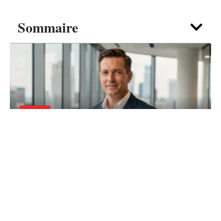
Sommaire
FOYER
Mari de Jenifer : que fait vraiment
Ambroise Fieschi dans la vie ?
5 août 2026
Contact
Mentions Légales
Sitemap