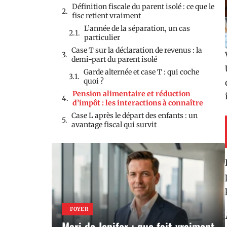
Définition fiscale du parent isolé : ce que le
fisc retient vraiment
L’année de la séparation, un cas
particulier
Case T sur la déclaration de revenus : la
demi-part du parent isolé
Garde alternée et case T : qui coche
quoi ?
Pension alimentaire et réduction
d’impôt : les interactions à connaître
Case L après le départ des enfants : un
avantage fiscal qui survit
FOYER
Mari de Jenifer : que fait vraiment