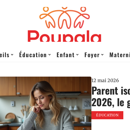
eils
Éducation
Enfant
Foyer
Matern
12 mai 2026
Parent is
2026, le 
ÉDUCATION