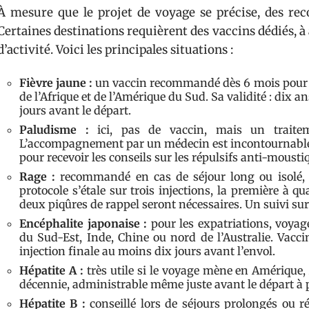
À mesure que le projet de voyage se précise, des re
Certaines destinations requièrent des vaccins dédiés, à 
d’activité. Voici les principales situations :
Fièvre jaune :
un vaccin recommandé dès 6 mois pour to
de l’Afrique et de l’Amérique du Sud. Sa validité : dix
jours avant le départ.
Paludisme :
ici, pas de vaccin, mais un traitem
L’accompagnement par un médecin est incontournable, 
pour recevoir les conseils sur les répulsifs anti-mousti
Rage :
recommandé en cas de séjour long ou isolé, de
protocole s’étale sur trois injections, la première à 
deux piqûres de rappel seront nécessaires. Un suivi sur
Encéphalite japonaise :
pour les expatriations, voyag
du Sud-Est, Inde, Chine ou nord de l’Australie. Vacci
injection finale au moins dix jours avant l’envol.
Hépatite A :
très utile si le voyage mène en Amérique, 
décennie, administrable même juste avant le départ à p
Hépatite B :
conseillé lors de séjours prolongés ou r