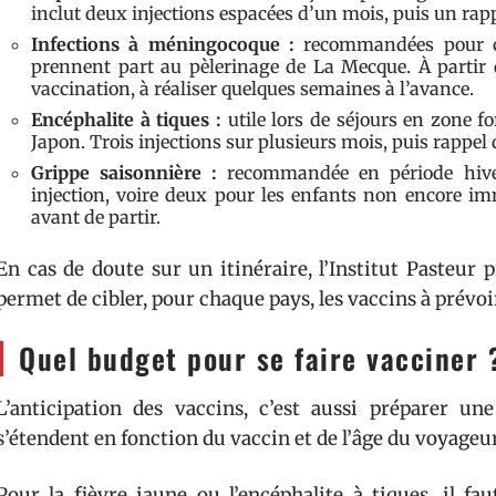
inclut deux injections espacées d’un mois, puis un rapp
Infections à méningocoque :
recommandées pour ce
prennent part au pèlerinage de La Mecque. À partir d
vaccination, à réaliser quelques semaines à l’avance.
Encéphalite à tiques :
utile lors de séjours en zone fo
Japon. Trois injections sur plusieurs mois, puis rappel
Grippe saisonnière :
recommandée en période hiver
injection, voire deux pour les enfants non encore 
avant de partir.
En cas de doute sur un itinéraire, l’Institut Pasteur 
permet de cibler, pour chaque pays, les vaccins à prévoi
Quel budget pour se faire vacciner 
L’anticipation des vaccins, c’est aussi préparer un
s’étendent en fonction du vaccin et de l’âge du voyageur
Pour la fièvre jaune ou l’encéphalite à tiques, il fa