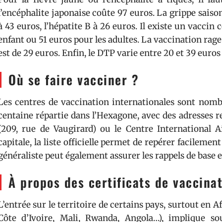
l’encéphalite japonaise coûte 97 euros. La grippe saison
à 43 euros, l’hépatite B à 26 euros. Il existe un vaccin
enfant ou 51 euros pour les adultes. La vaccination rage
est de 29 euros. Enfin, le DTP varie entre 20 et 39 euros 
Où se faire vacciner ?
Les centres de vaccination internationales sont nombr
centaine répartie dans l’Hexagone, avec des adresses 
(209, rue de Vaugirard) ou le Centre International Ai
capitale, la liste officielle permet de repérer facilemen
généraliste peut également assurer les rappels de base e
À propos des certificats de vaccina
L’entrée sur le territoire de certains pays, surtout en A
Côte d’Ivoire, Mali, Rwanda, Angola…), implique so