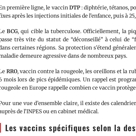
En première ligne, le vaccin
DTP
: diphtérie, tétanos, p
fixes après les injections initiales de l’enfance, puis à 25
Le
BCG
, qui cible la tuberculose. Officiellement, la p
passe très vite du statut de “déconseillé” à celui de
dans certaines régions. Sa protection s’étend général
maladie demeure agressive dans de nombreux pays.
Le
RRO
, vaccin contre la rougeole, les oreillons et la r
6 mois lors de pics épidémiques. Un rappel est progra
rougeole en Europe rappelle combien ce vaccin protège 
Pour une vue d’ensemble claire, il existe des calendrie
auprès de l’INPES ou en cabinet médical.
Les vaccins spécifiques selon la des